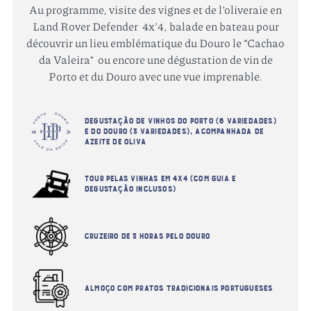
Au programme, visite des vignes et de l’oliveraie en
Land Rover Defender 4x’4, balade en bateau pour
découvrir un lieu emblématique du Douro le “Cachao
da Valeira” ou encore une dégustation de vin de
Porto et du Douro avec une vue imprenable.
Degustação de vinhos do Porto (6 variedades)
e do Douro (3 variedades), acompanhada de
azeite de oliva
Avez vous plus de 18 ans ?
Tour pelas vinhas em 4x4 (com guia e
degustação inclusos)
J'ai plus de 18 ans.
Cruzeiro de 3 horas pelo Douro
J'ai moins de 18 ans.
Almoço com pratos tradicionais portugueses