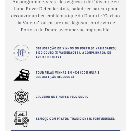
Au programme, visite des vignes et de l’oliveraie en
Land Rover Defender 4x’4, balade en bateau pour
découvrir un lieu emblématique du Douro le “Cachao
da Valeira” ou encore une dégustation de vin de
Porto et du Douro avec une vue imprenable.
Degustação de vinhos do Porto (6 variedades)
e do Douro (3 variedades), acompanhada de
azeite de oliva
Avez vous plus de 18 ans ?
Tour pelas vinhas em 4x4 (com guia e
degustação inclusos)
J'ai plus de 18 ans.
Cruzeiro de 3 horas pelo Douro
J'ai moins de 18 ans.
Almoço com pratos tradicionais portugueses