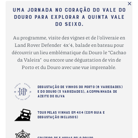
Uma jornada no coração do Vale do
Douro para explorar a Quinta Vale
do Seixo.
Au programme, visite des vignes et de l’oliveraie en
Land Rover Defender 4x’4, balade en bateau pour
découvrir un lieu emblématique du Douro le “Cachao
da Valeira” ou encore une dégustation de vin de
Porto et du Douro avec une vue imprenable.
Degustação de vinhos do Porto (6 variedades)
e do Douro (3 variedades), acompanhada de
azeite de oliva
Avez vous plus de 18 ans ?
Tour pelas vinhas em 4x4 (com guia e
degustação inclusos)
J'ai plus de 18 ans.
Cruzeiro de 3 horas pelo Douro