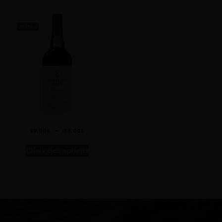
PROMO !
Porto L.B.V. 2016
29,00
€
–
158,00
€
Choix des options