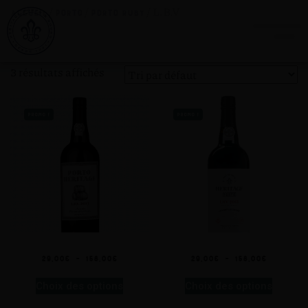
/
/
/ L.B.V
Accueil
Porto
Porto Ruby
L.B.V
3 résultats affichés
PROMO !
PROMO !
Porto L.B.V. 2013
Porto L.B.V. 2015
29,00
€
–
158,00
€
29,00
€
–
158,00
€
Choix des options
Choix des options