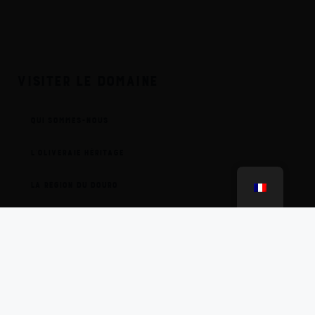
Visiter le domaine
Qui Sommes-Nous
L’Oliveraie Héritage
La Région du Douro
Nos vins du Douro