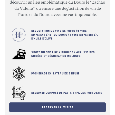
découvrir un lieu emblématique du Douro le “Cachao
da Valeira” ou encore une dégustation de vin de
Porto et du Douro avec une vue imprenable.
Dégustation de vins de Porto (6 vins
différents) et du Douro (3 vins différents),
d’huile d’olive
Avez vous plus de 18 ans ?
Visite du domaine viticole en 4x4 (visites
guidées et dégustation incluses)
J'ai plus de 18 ans.
Promenade en bateau de 3 heure
J'ai moins de 18 ans.
Vous souhaitez nous visiter ?
Venez vivre l'expérience du Douro.
Déjeuner composé de plats typiques portugais
RESERVER
Reserver la visite